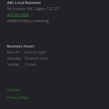
ABC Local Business
5th Avenue, SW, Calgary, T2Z 2F7
403-555-6666
info@effortless.marketing
Business Hours
Mon–Fri 8 am to 6 pm
Saturday 10 am to 4 pm
Sunday Closed
Contact
Privacy Policy